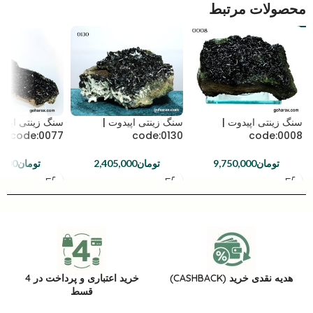
محصولات مرتبط
سنگ زینتی اپیدوت |
سنگ زینتی اپیدوت |
سنگ زینتی اپیدو
code:0077
code:0130
code:0008
تومان
9,750,000
تومان
2,405,000
تومان
,000
هدیه نقدی خرید (CASHBACK)
خرید اعتباری و پرداخت در 4
قسط