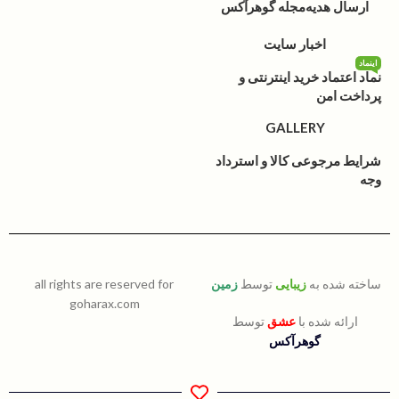
ارسال هدیه
مجله گوهرآکس
اخبار سایت
اینماد
نماد اعتماد خرید اینترنتی و
پرداخت امن
GALLERY
شرایط مرجوعی کالا و استرداد
وجه
ساخته شده به
زیبایی
توسط
زمین
all rights are reserved for
goharax.com
ارائه شده با
عشق
توسط
گوهرآکس