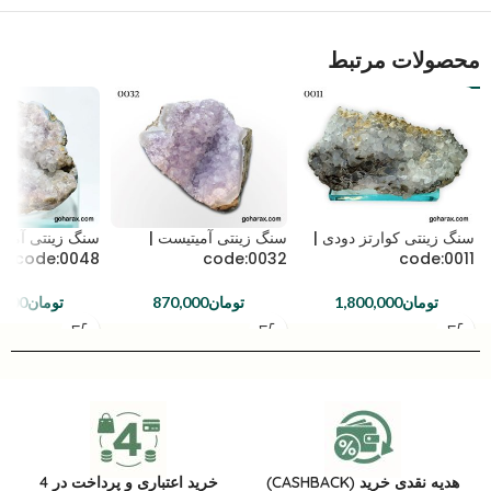
محصولات مرتبط
سنگ زینتی کوارتز دودی |
سنگ زینتی آمیتیست |
سنگ زینتی آمیت
code:0048
code:0032
code:0011
تومان
1,800,000
تومان
870,000
تومان
,000
هدیه نقدی خرید (CASHBACK)
خرید اعتباری و پرداخت در 4