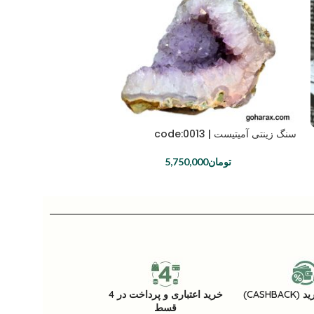
سنگ زینتی آمیتیست | code:0013
سنگ زینتی کلسیت | code:0023
تومان
5,750,000
توما
CASHB)
خرید اعتباری و پرداخت در 4
قسط