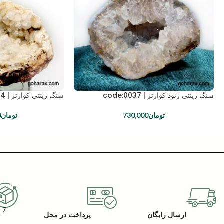
سنگ زینتی ژئود کوارتز | code:0037
سنگ زینتی کوارتز | code:0024
تومان
730,000
تومان
0
7 روز گارانتی بازگشت کالا
ارسال رایگان
پرداخت در محل