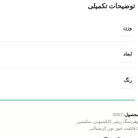
توضیحات تکمیلی
وزن
ابعاد
رنگ
محصول:
0367
هرسنگ زینتی کلکسیونی
,
سلستین
قابلیت عبور نور
,
کریستالی