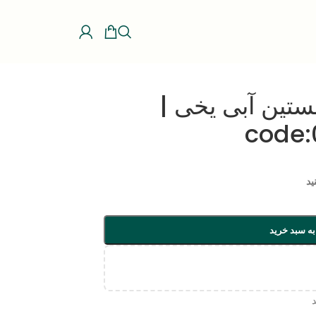
تین آبی یخی |
code:
ید
به سبد خرید