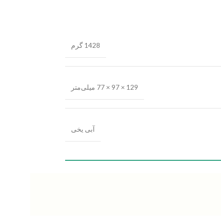
1428 گرم
129 × 97 × 77 میلی‌متر
آبی یخی