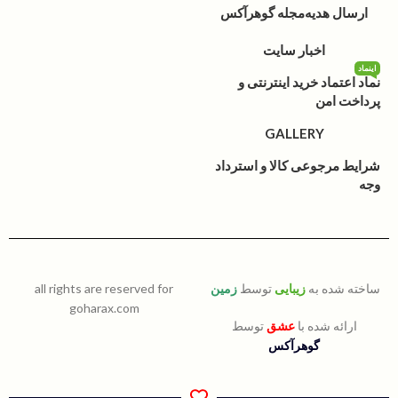
ارسال هدیه
مجله گوهرآکس
اخبار سایت
اینماد
نماد اعتماد خرید اینترنتی و
پرداخت امن
GALLERY
شرایط مرجوعی کالا و استرداد
وجه
ساخته شده به
زیبایی
توسط
زمین
all rights are reserved for
goharax.com
ارائه شده با
عشق
توسط
گوهرآکس