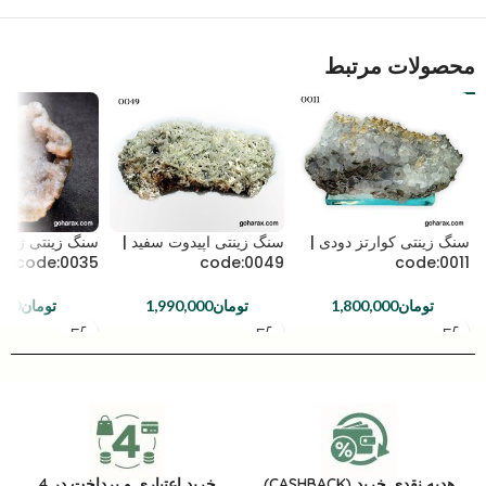
محصولات مرتبط
سنگ زینتی کوارتز دودی |
سنگ زینتی اپیدوت سفید |
سنگ زینتی ژئود
code:0035
code:0049
code:0011
تومان
1,800,000
تومان
1,990,000
تومان
000
هدیه نقدی خرید (CASHBACK)
خرید اعتباری و پرداخت در 4