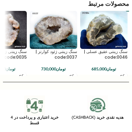
محصولات مرتبط
سنگ زینتی عقیق عسلی |
سنگ زینتی ژئود کوارتز |
سنگ زینتی ژئود
code:0035
code:0037
code:0046
تومان
685,000
تومان
730,000
تومان
000
هدیه نقدی خرید (CASHBACK)
خرید اعتباری و پرداخت در 4
قسط