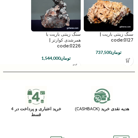
سنگ زینتی باریت |
سنگ زینتی باریت با
code:0127
همرشدی کوارتز |
code:0226
تومان
737,500
تومان
1,544,000
هدیه نقدی خرید (CASHBACK)
خرید اعتباری و پرداخت در 4
قسط