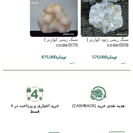
سنگ زینتی ژئود کوارتز |
سنگ زینتی کوارتز |
code:0170
code:0019
تومان
570,000
تومان
875,000
هدیه نقدی خرید (CASHBACK)
خرید اعتباری و پرداخت در 4
قسط