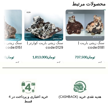
محصولات مرتبط
سنگ زینتی باریت |
سنگ زینتی باریت کوارتز |
سنگ زینتی باریت
code:0151
code:0129
code:0181
تومان
737,500
تومان
1,813,000
تومان
,000
هدیه نقدی خرید (CASHBACK)
خرید اعتباری و پرداخت در 4
قسط