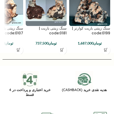
سنگ زینتی باریت کوارتز |
سنگ زینتی باریت |
سنگ زینتی باریت
code:0107
code:0181
code:0199
تومان
1,687,000
تومان
737,500
تومان
000
هدیه نقدی خرید (CASHBACK)
خرید اعتباری و پرداخت در 4
قسط