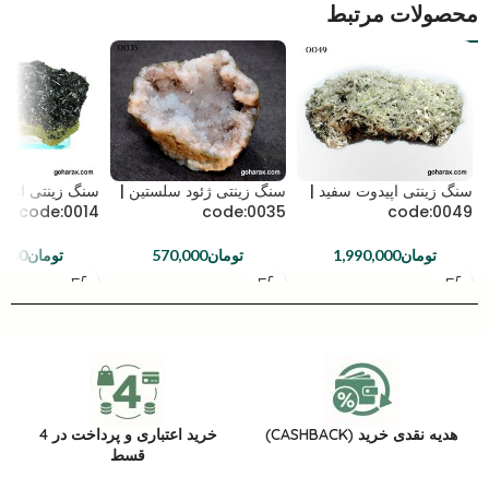
محصولات مرتبط
سنگ زینتی اپیدوت سفید |
سنگ زینتی ژئود سلستین |
سنگ زینتی اپیدو
code:0014
code:0035
code:0049
تومان
1,990,000
تومان
570,000
تومان
,000
هدیه نقدی خرید (CASHBACK)
خرید اعتباری و پرداخت در 4
قسط