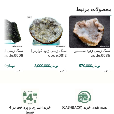
محصولات مرتبط
سنگ زینتی ژئود سلستین |
سنگ زینتی ژئود کوارتز |
سنگ زینتی اپیدو
code:0008
code:0012
code:0035
تومان
570,000
تومان
2,000,000
تومان
,000
هدیه نقدی خرید (CASHBACK)
خرید اعتباری و پرداخت در 4
قسط