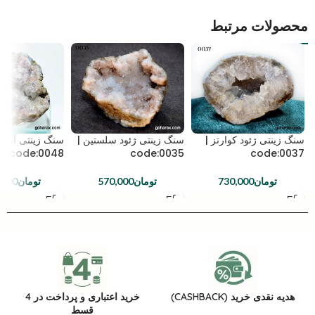
محصولات مرتبط
سنگ زینتی ژئود کوارتز |
سنگ زینتی ژئود سلستین |
سنگ زینتی آمیت
code:0048
code:0035
code:0037
تومان
730,000
تومان
570,000
تومان
,000
هدیه نقدی خرید (CASHBACK)
خرید اعتباری و پرداخت در 4
قسط