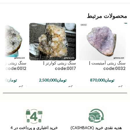
محصولات مرتبط
سنگ زینتی آمیتیست |
سنگ زینتی کوارتز |
سنگ زینتی ژئود 
code:0012
code:0017
code:0032
تومان
870,000
تومان
2,500,000
تومان
,000
هدیه نقدی خرید (CASHBACK)
خرید اعتباری و پرداخت در 4