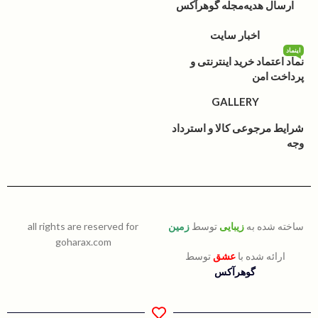
ارسال هدیه
مجله گوهرآکس
اخبار سایت
اینماد
نماد اعتماد خرید اینترنتی و
پرداخت امن
GALLERY
شرایط مرجوعی کالا و استرداد
وجه
ساخته شده به
زیبایی
توسط
زمین
all rights are reserved for
goharax.com
ارائه شده با
عشق
توسط
گوهرآکس