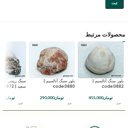
محصولات مرتبط
بلور سنگ آنالسیم |
بلور سنگ آنالسیم |
سنگ زینتی کلاست
code:0882
code:0880
سفید | code:0872
تومان
455,000
تومان
290,000
تومان
000