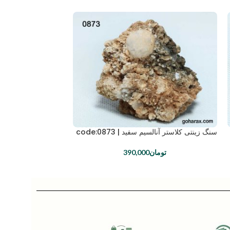
سنگ زینتی کلاستر آنالسیم سفید | code:0873
سنگ زینتی کلاستر آنالسیم س
تومان
390,000
توما