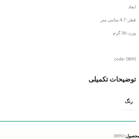
ابعاد
قطر: 4.7 سانتی متر
وزن: 36 گرم
code: 0890
توضیحات تکمیلی
رنگ
محصول:
0890