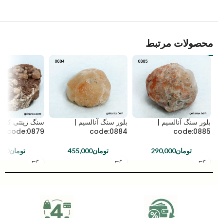
محصولات مرتبط
بلور سنگ آنالسیم |
بلور سنگ آنالسیم |
سنگ زینتی کلاست
code:0879
code:0884
code:0885
تومان
290,000
تومان
455,000
تومان
000