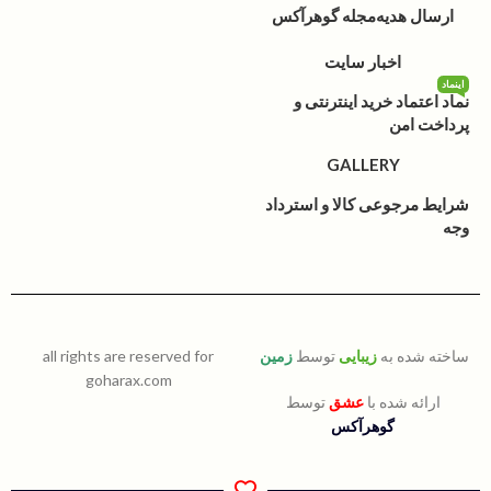
ارسال هدیه
مجله گوهرآکس
اخبار سایت
اینماد
نماد اعتماد خرید اینترنتی و
پرداخت امن
GALLERY
شرایط مرجوعی کالا و استرداد
وجه
ساخته شده به
زیبایی
توسط
زمین
all rights are reserved for
goharax.com
ارائه شده با
عشق
توسط
گوهرآکس