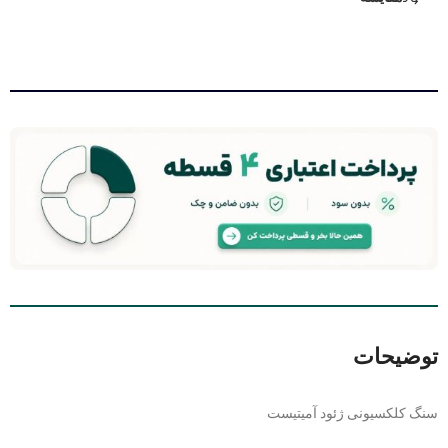
توضیحات
سنگ کلکسیونی ژئود آمیتیست