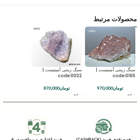
محصولات مرتبط
سنگ زینتی آمیتیست |
سنگ زینتی آمیتیست |
code:0032
code:0165
تومان
970,000
تومان
870,000
هدیه نقدی خرید (CASHBACK)
خرید اعتباری و پرداخت در 4