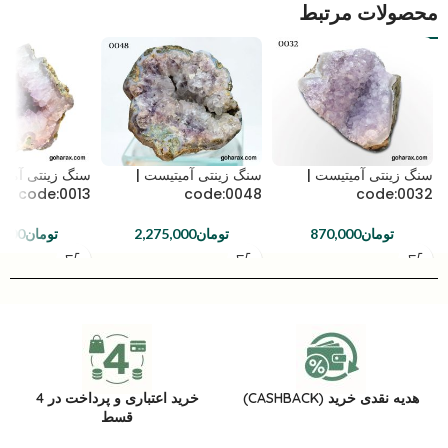
محصولات مرتبط
سنگ زینتی آمیتیست |
سنگ زینتی آمیتیست |
سنگ زینتی آمیت
code:0013
code:0048
code:0032
تومان
870,000
تومان
2,275,000
تومان
,000
هدیه نقدی خرید (CASHBACK)
خرید اعتباری و پرداخت در 4
قسط