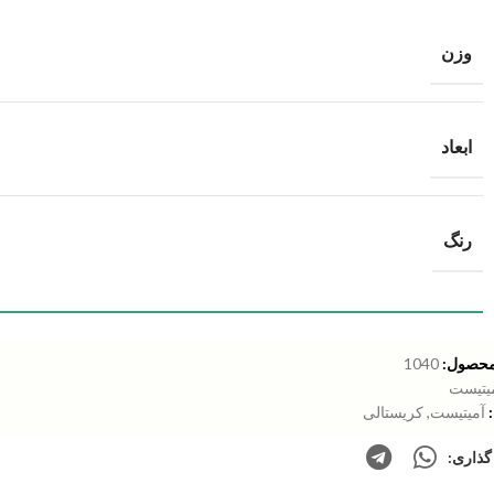
وزن
ابعاد
رنگ
محصول:
1040
یتیست
آمیتیست
,
کریستالی
گذاری: