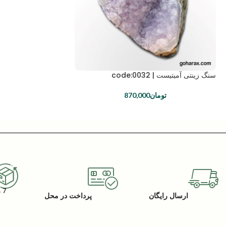
سنگ زینتی آمیتیست | code:0032
تومان
870,000
7 روز گارانتی بازگشت کالا
ارسال رایگان
پرداخت در محل