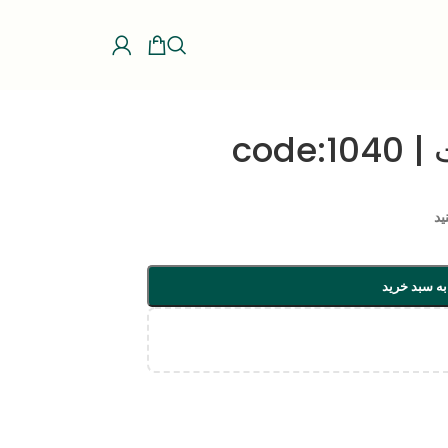
code
ید
به سبد خرید