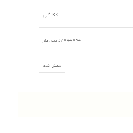
196 گرم
94 × 44 × 37 میلی‌متر
بنفش لایت