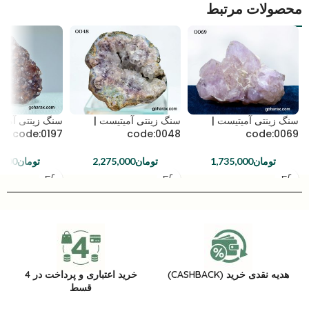
محصولات مرتبط
سنگ زینتی آمیتیست |
سنگ زینتی آمیتیست |
سنگ زینتی آمیت
code:0197
code:0048
code:0069
تومان
1,735,000
تومان
2,275,000
تومان
,000
هدیه نقدی خرید (CASHBACK)
خرید اعتباری و پرداخت در 4
قسط