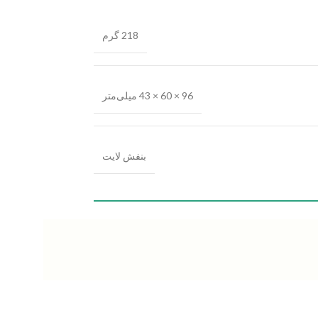
218 گرم
96 × 60 × 43 میلی‌متر
بنفش لایت