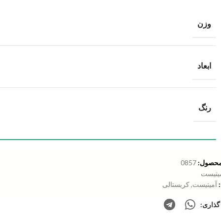
وزن
ابعاد
رنگ
محصول:
0857
یتیست
آمیتیست
,
کریستالی
گذاری: