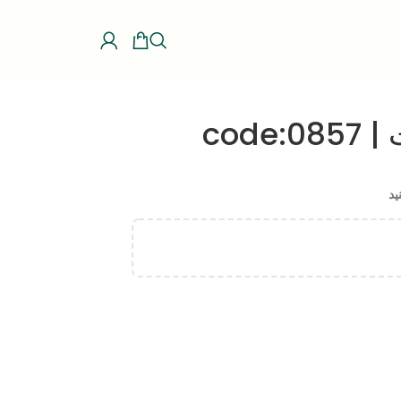
code
ید