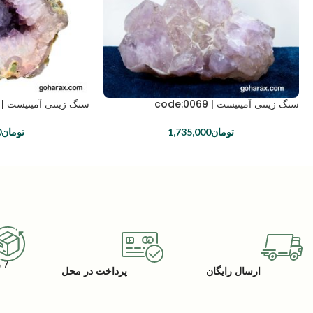
سنگ زینتی آمیتیست | code:0069
سنگ زینتی آمیتیست | code:0013
تومان
1,735,000
تومان
0
7 روز گارانتی بازگشت کالا
ارسال رایگان
پرداخت در محل