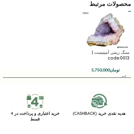
محصولات مرتبط
سنگ زینتی آمیتیست |
code:0013
تومان
5,750,000
هدیه نقدی خرید (CASHBACK)
خرید اعتباری و پرداخت در 4
قسط