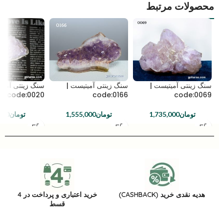
محصولات مرتبط
سنگ زینتی آمیتیست |
سنگ زینتی آمیتیست |
سنگ زینتی آمیت
code:0020
code:0166
code:0069
تومان
1,735,000
تومان
1,555,000
تومان
000
هدیه نقدی خرید (CASHBACK)
خرید اعتباری و پرداخت در 4
قسط