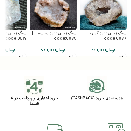
سنگ زینتی ژئود کوارتز |
سنگ زینتی ژئود سلستین |
سنگ زینتی ژئود 
code:0019
code:0035
code:0037
تومان
730,000
تومان
570,000
تومان
000
هدیه نقدی خرید (CASHBACK)
خرید اعتباری و پرداخت در 4
قسط