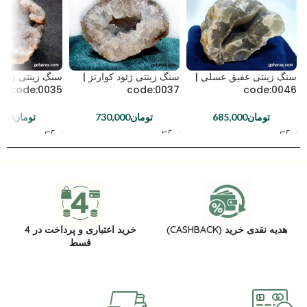
سنگ زینتی عقیق عسلی |
سنگ زینتی ژئود کوارتز |
سنگ زینتی ژئود
code:0035
code:0037
code:0046
تومان
685,000
تومان
730,000
تومان
000
هدیه نقدی خرید (CASHBACK)
خرید اعتباری و پرداخت در 4
قسط