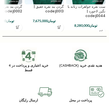
ست نقره جواهرات زنانه با
گردن بند نقره عقیق |
گردن بند نقره ع
نگین لاجورد |
code:j0013
code:j0002
code:j0044
تومان
7,675,000
تومان
,000
تومان
8,280,000
هدیه نقدی خرید (CASHBACK)
خرید اعتباری و پرداخت در 4
قسط
پرداخت در محل
ارسال رایگان