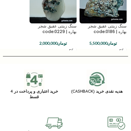
سنگ زینتی عقیق شجر
سنگ زینتی عقیق شجر
بهاره | code:0186
بهاره | code:0229
تومان
5,500,000
تومان
2,000,000
هدیه نقدی خرید (CASHBACK)
خرید اعتباری و پرداخت در 4
قسط