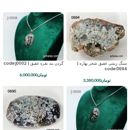
سنگ زینتی عقیق شجر بهاره |
گردن بند نقره عقیق | code:j0002
code:0694
تومان
6,000,000
تومان
3,380,000