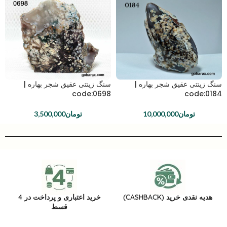
سنگ زینتی عقیق شجر بهاره |
سنگ زینتی عقیق شجر بهاره |
code:0698
code:0184
تومان
10,000,000
تومان
3,500,000
هدیه نقدی خرید (CASHBACK)
خرید اعتباری و پرداخت در 4
قسط