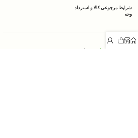
شرایط مرجوعی کالا و استرداد
وجه
ساخته شده به
زیبایی
توسط
زمین
all rights are reserved for
goharax.com
ارائه شده با
عشق
توسط
گوهرآکس
develop the universe with Love