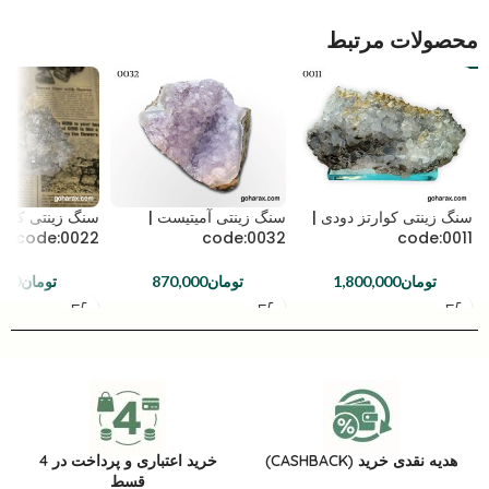
محصولات مرتبط
سنگ زینتی کوارتز دودی |
سنگ زینتی آمیتیست |
سنگ زینتی کوارت
code:0022
code:0032
code:0011
تومان
1,800,000
تومان
870,000
تومان
000
هدیه نقدی خرید (CASHBACK)
خرید اعتباری و پرداخت در 4
قسط