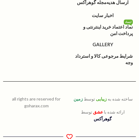
ارسال هدیه
مجله گوهرآکس
اخبار سایت
اینماد
نماد اعتماد خرید اینترنتی و
پرداخت امن
GALLERY
شرایط مرجوعی کالا و استرداد
وجه
ساخته شده به
زیبایی
توسط
زمین
all rights are reserved for
goharax.com
ارائه شده با
عشق
توسط
گوهرآکس