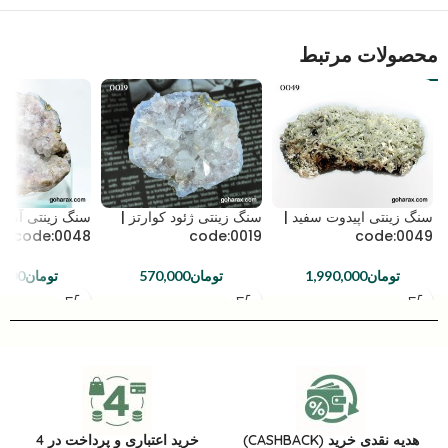
محصولات مرتبط
سنگ زینتی اپیدوت سفید |
سنگ زینتی ژئود کوارتز |
سنگ زینتی آمیت
code:0048
code:0019
code:0049
تومان
1,990,000
تومان
570,000
تومان
,000
هدیه نقدی خرید (CASHBACK)
خرید اعتباری و پرداخت در 4