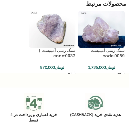
محصولات مرتبط
سنگ زینتی آمیتیست |
سنگ زینتی آمیتیست |
code:0032
code:0069
تومان
1,735,000
تومان
870,000
هدیه نقدی خرید (CASHBACK)
خرید اعتباری و پرداخت در 4
قسط